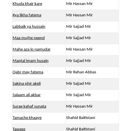
Khuda khair kare
Mir Hassan Mir
Kya likha fatema
Mir Hassan Mir
Labbaik ya hussain
Mir Sajjad Mir
Maa mujhe neend
Mir Sajjad Mir
Mahe aza lo namudar
Mir Hassan Mir
Maqtal imam husain
Mir Sajjad Mir
Qabr may fatema
Mir Rehan Abbas
Sakina phir akeli
Mir Sajjad Mir
Salaam ali akbar
Mir Sajjad Mir
Surae kahaf sunata
Mir Hassan Mir
Tamache khaaye
Shahid Baltistani
Taweez
Shahid Baltistani