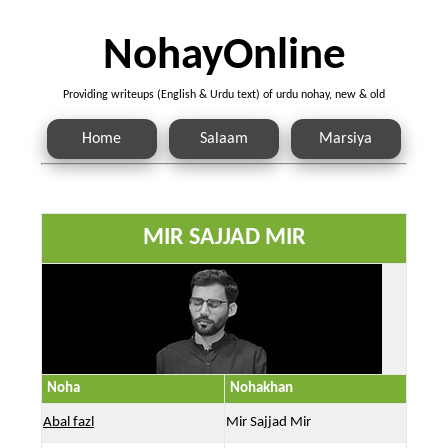
NohayOnline
Providing writeups (English & Urdu text) of urdu nohay, new & old
Home
Salaam
Marsiya
MIR SAJJAD MIR
Noha
Nohakhan
Abal fazl
Mir Sajjad Mir