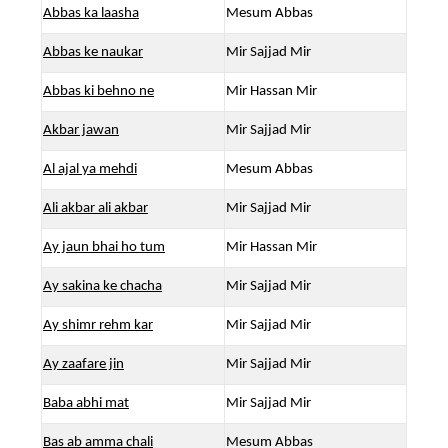
Abbas ka laasha
Mesum Abbas
Abbas ke naukar
Mir Sajjad Mir
Abbas ki behno ne
Mir Hassan Mir
Akbar jawan
Mir Sajjad Mir
Al ajal ya mehdi
Mesum Abbas
Ali akbar ali akbar
Mir Sajjad Mir
Ay jaun bhai ho tum
Mir Hassan Mir
Ay sakina ke chacha
Mir Sajjad Mir
Ay shimr rehm kar
Mir Sajjad Mir
Ay zaafare jin
Mir Sajjad Mir
Baba abhi mat
Mir Sajjad Mir
Bas ab amma chali
Mesum Abbas