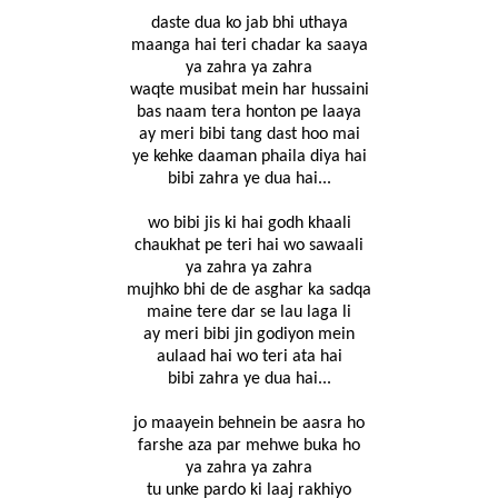
daste dua ko jab bhi uthaya
maanga hai teri chadar ka saaya
ya zahra ya zahra
waqte musibat mein har hussaini
bas naam tera honton pe laaya
ay meri bibi tang dast hoo mai
ye kehke daaman phaila diya hai
bibi zahra ye dua hai...
wo bibi jis ki hai godh khaali
chaukhat pe teri hai wo sawaali
ya zahra ya zahra
mujhko bhi de de asghar ka sadqa
maine tere dar se lau laga li
ay meri bibi jin godiyon mein
aulaad hai wo teri ata hai
bibi zahra ye dua hai...
jo maayein behnein be aasra ho
farshe aza par mehwe buka ho
ya zahra ya zahra
tu unke pardo ki laaj rakhiyo