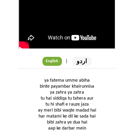
اردو
|
English
ya fatema umme abiha
binte payambar khairunnisa
ya zahra ya zahra
tu hai siddiqa tu tahera aur
tu hi shafi e rauze jaza
ay meri bibi waqte madad hai
har matami ke dil ke sada hai
bibi zahra ye dua hai
aap ke darbar mein