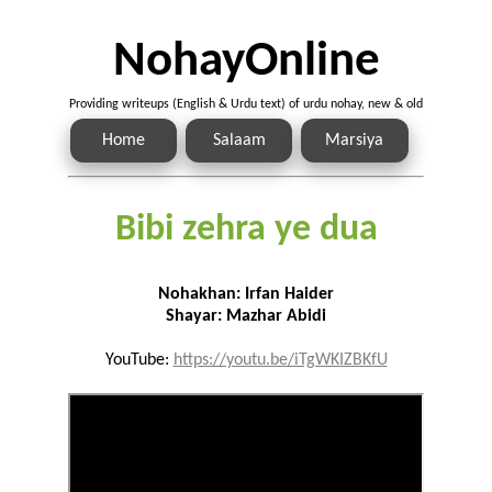
NohayOnline
Providing writeups (English & Urdu text) of urdu nohay, new & old
Home
Salaam
Marsiya
Bibi zehra ye dua
Nohakhan: Irfan Haider
Shayar: Mazhar Abidi
YouTube:
https://youtu.be/iTgWKIZBKfU