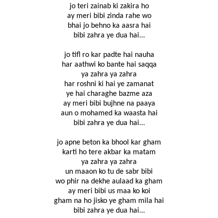
jo teri zainab ki zakira ho
ay meri bibi zinda rahe wo
bhai jo behno ka aasra hai
bibi zahra ye dua hai...
jo tifl ro kar padte hai nauha
har aathwi ko bante hai saqqa
ya zahra ya zahra
har roshni ki hai ye zamanat
ye hai charaghe bazme aza
ay meri bibi bujhne na paaya
aun o mohamed ka waasta hai
bibi zahra ye dua hai...
jo apne beton ka bhool kar gham
karti ho tere akbar ka matam
ya zahra ya zahra
un maaon ko tu de sabr bibi
wo phir na dekhe aulaad ka gham
ay meri bibi us maa ko koi
gham na ho jisko ye gham mila hai
bibi zahra ye dua hai...