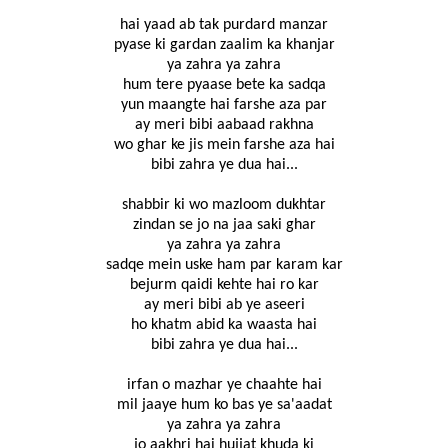
hai yaad ab tak purdard manzar
pyase ki gardan zaalim ka khanjar
ya zahra ya zahra
hum tere pyaase bete ka sadqa
yun maangte hai farshe aza par
ay meri bibi aabaad rakhna
wo ghar ke jis mein farshe aza hai
bibi zahra ye dua hai...
shabbir ki wo mazloom dukhtar
zindan se jo na jaa saki ghar
ya zahra ya zahra
sadqe mein uske ham par karam kar
bejurm qaidi kehte hai ro kar
ay meri bibi ab ye aseeri
ho khatm abid ka waasta hai
bibi zahra ye dua hai...
irfan o mazhar ye chaahte hai
mil jaaye hum ko bas ye sa'aadat
ya zahra ya zahra
jo aakhri hai hujjat khuda ki