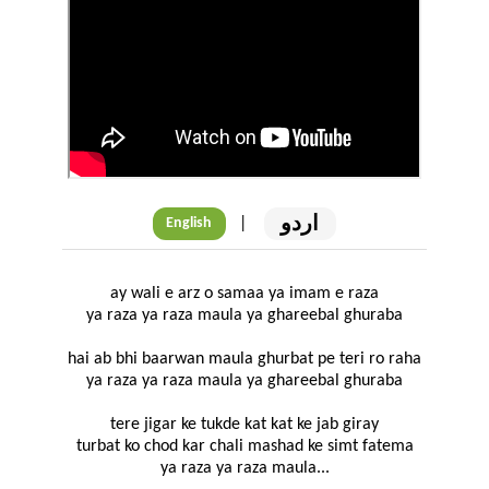
اردو
|
English
ay wali e arz o samaa ya imam e raza
ya raza ya raza maula ya ghareebal ghuraba
hai ab bhi baarwan maula ghurbat pe teri ro raha
ya raza ya raza maula ya ghareebal ghuraba
tere jigar ke tukde kat kat ke jab giray
turbat ko chod kar chali mashad ke simt fatema
ya raza ya raza maula...