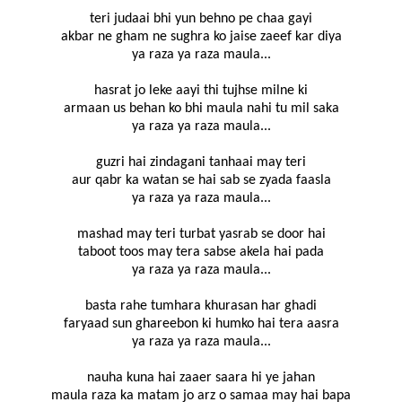
teri judaai bhi yun behno pe chaa gayi
akbar ne gham ne sughra ko jaise zaeef kar diya
ya raza ya raza maula...
hasrat jo leke aayi thi tujhse milne ki
armaan us behan ko bhi maula nahi tu mil saka
ya raza ya raza maula...
guzri hai zindagani tanhaai may teri
aur qabr ka watan se hai sab se zyada faasla
ya raza ya raza maula...
mashad may teri turbat yasrab se door hai
taboot toos may tera sabse akela hai pada
ya raza ya raza maula...
basta rahe tumhara khurasan har ghadi
faryaad sun ghareebon ki humko hai tera aasra
ya raza ya raza maula...
nauha kuna hai zaaer saara hi ye jahan
maula raza ka matam jo arz o samaa may hai bapa