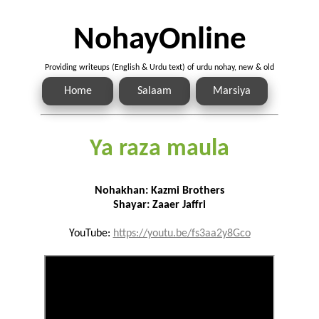
NohayOnline
Providing writeups (English & Urdu text) of urdu nohay, new & old
Home
Salaam
Marsiya
Ya raza maula
Nohakhan: Kazmi Brothers
Shayar: Zaaer Jaffri
YouTube:
https://youtu.be/fs3aa2y8Gco